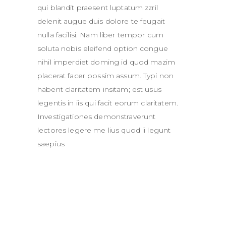
qui blandit praesent luptatum zzril
delenit augue duis dolore te feugait
nulla facilisi. Nam liber tempor cum
soluta nobis eleifend option congue
nihil imperdiet doming id quod mazim
placerat facer possim assum. Typi non
habent claritatem insitam; est usus
legentis in iis qui facit eorum claritatem.
Investigationes demonstraverunt
lectores legere me lius quod ii legunt
saepius