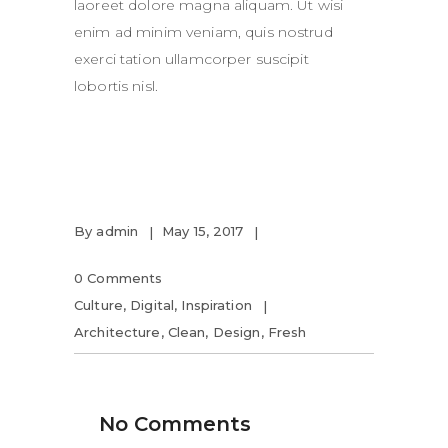
laoreet dolore magna aliquam. Ut wisi
enim ad minim veniam, quis nostrud
exerci tation ullamcorper suscipit
lobortis nisl.
By
admin
May 15, 2017
0 Comments
Culture
,
Digital
,
Inspiration
Architecture
,
Clean
,
Design
,
Fresh
No Comments