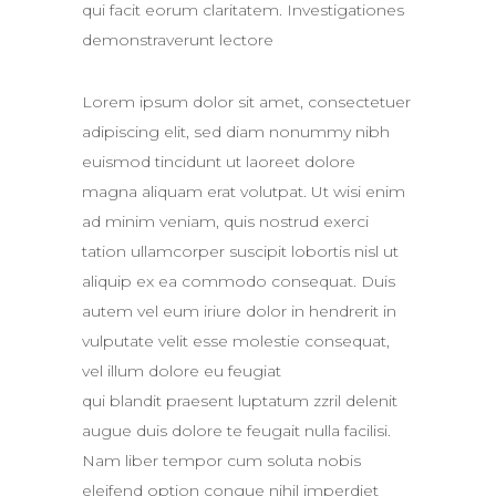
qui facit eorum claritatem. Investigationes
demonstraverunt lectore
Lorem ipsum dolor sit amet, consectetuer
adipiscing elit, sed diam nonummy nibh
euismod tincidunt ut laoreet dolore
magna aliquam erat volutpat. Ut wisi enim
ad minim veniam, quis nostrud exerci
tation ullamcorper suscipit lobortis nisl ut
aliquip ex ea commodo consequat. Duis
autem vel eum iriure dolor in hendrerit in
vulputate velit esse molestie consequat,
vel illum dolore eu feugiat
qui blandit praesent luptatum zzril delenit
augue duis dolore te feugait nulla facilisi.
Nam liber tempor cum soluta nobis
eleifend option congue nihil imperdiet