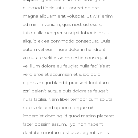
euismod tincidunt ut laoreet dolore
magna aliquam erat volutpat. Ut wisi enim
ad minim veniam, quis nostrud exerci
tation ullamcorper suscipit lobortis nisl ut
aliquip ex ea commodo consequat. Duis
autem vel eum iriure dolor in hendrerit in
vulputate velit esse molestie consequat,
vel illum dolore eu feugiat nulla facilisis at
vero eros et accumsan et iusto odio
dignissim qui bland it praesent luptatum
zzril delenit augue duis dolore te feugait
nulla facilisi. Nam liber tempor cum soluta
nobis eleifend option congue nihil
imperdiet doming id quod mazim placerat
facer possim assum. Typi non habent
claritatem insitam; est usus legentis in iis