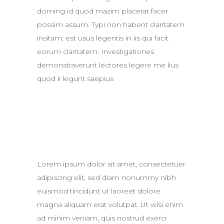
doming id quod mazim placerat facer
possim assum. Typi non habent claritatem
insitam; est usus legentis in iis qui facit
eorum claritatem. Investigationes
demonstraverunt lectores legere me lius
quod ii legunt saepius
Lorem ipsum dolor sit amet, consectetuer
adipiscing elit, sed diam nonummy nibh
euismod tincidunt ut laoreet dolore
magna aliquam erat volutpat. Ut wisi enim
ad minim veniam, quis nostrud exerci