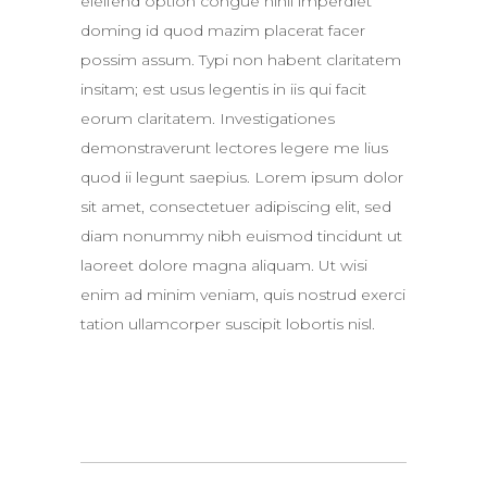
eleifend option congue nihil imperdiet
doming id quod mazim placerat facer
possim assum. Typi non habent claritatem
insitam; est usus legentis in iis qui facit
eorum claritatem. Investigationes
demonstraverunt lectores legere me lius
quod ii legunt saepius. Lorem ipsum dolor
sit amet, consectetuer adipiscing elit, sed
diam nonummy nibh euismod tincidunt ut
laoreet dolore magna aliquam. Ut wisi
enim ad minim veniam, quis nostrud exerci
tation ullamcorper suscipit lobortis nisl.